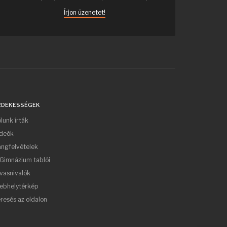
Írjon üzenetet!
RDEKESSÉGEK
lunk írták
ideók
ngfelvételek
Gimnázium tablói
vasnivalók
ebhelytérkép
resés az oldalon