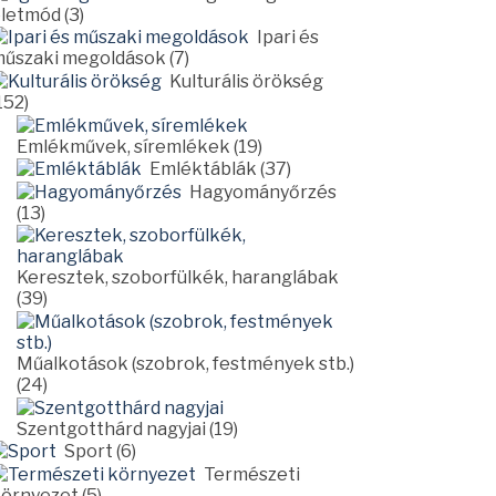
letmód (3)
Ipari és
űszaki megoldások (7)
Kulturális örökség
152)
Emlékművek, síremlékek (19)
Emléktáblák (37)
Hagyományőrzés
(13)
Keresztek, szoborfülkék, haranglábak
(39)
Műalkotások (szobrok, festmények stb.)
(24)
Szentgotthárd nagyjai (19)
Sport (6)
Természeti
örnyezet (5)