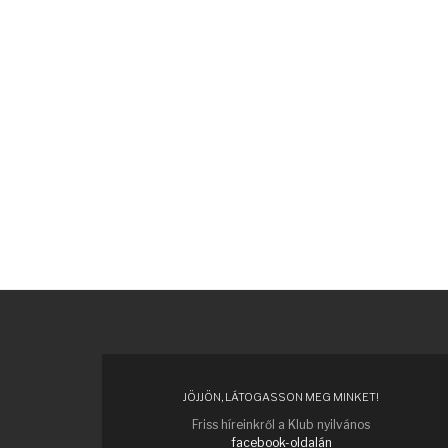
JÖJJÖN, LÁTOGASSON MEG MINKET!
Friss híreinkről a Klub nyilvános
facebook-oldalán