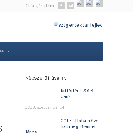
Oldal ajánlataink:
TÁR
Népszerű írásaink
Mi történt 2016-
ban?
2023. szeptember 14
2017 - Hatvan éve
s
halt meg Brenner
János