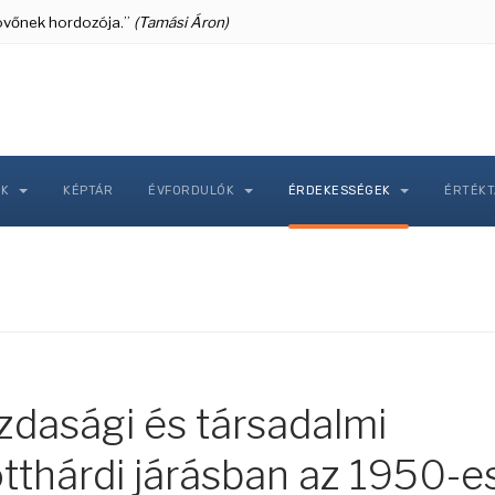
 jövőnek hordozója.”
(Tamási Áron)
NK
KÉPTÁR
ÉVFORDULÓK
ÉRDEKESSÉGEK
ÉRTÉK
zdasági és társadalmi
tthárdi járásban az 1950-e