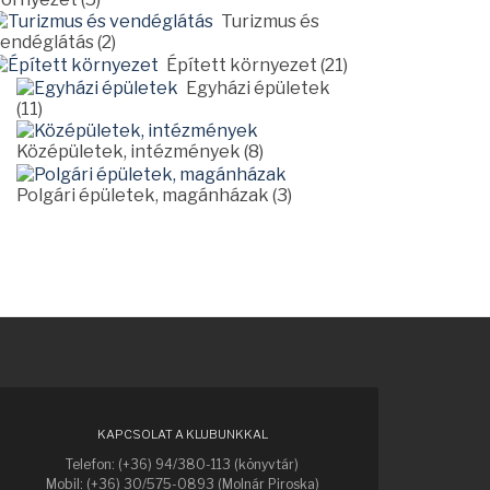
Turizmus és
endéglátás (2)
Épített környezet (21)
Egyházi épületek
(11)
Középületek, intézmények (8)
Polgári épületek, magánházak (3)
KAPCSOLAT A KLUBUNKKAL
Telefon: (+36) 94/380-113 (könyvtár)
Mobil: (+36) 30/575-0893 (Molnár Piroska)