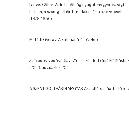
Farkas Gábor: A zirci apátság nyugat-magyarországi
birtoka, a szentgotthárdi uradalom és a szerzetesek
(1878-1950)
M. Tóth György: A katonabáró (részlet)
Szöveges kiegészítés a Város született című kiállításho
(2023. augusztus 20.)
A SZENT GOTTHÁRDI MAGYAR Asztaltársaság Történet