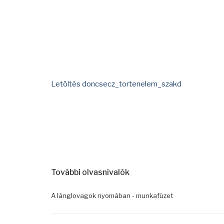
Letöltés doncsecz_tortenelem_szakd
További olvasnivalók
A lánglovagok nyomában - munkafüzet