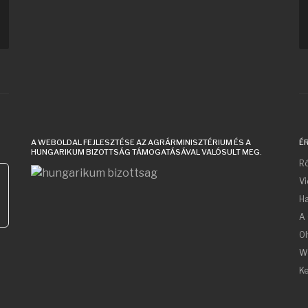
A WEBOLDAL FEJLESZTÉSE AZ AGRÁRMINISZTÉRIUM ÉS A
É
HUNGARIKUM BIZOTTSÁG TÁMOGATÁSÁVAL VALÓSULT MEG.
Ró
V
Ha
A 
Ol
W
Ke