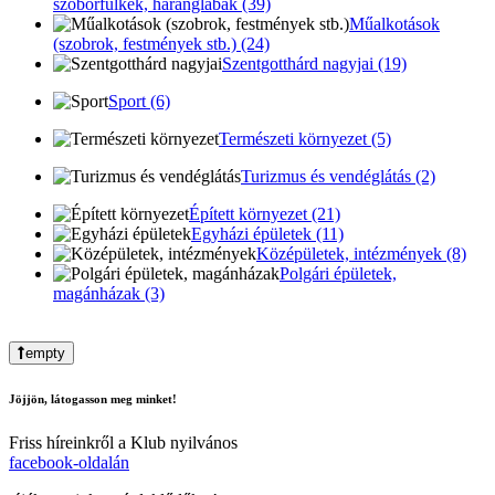
szoborfülkék, haranglábak (39)
Műalkotások
(szobrok, festmények stb.) (24)
Szentgotthárd nagyjai (19)
Sport (6)
Természeti környezet (5)
Turizmus és vendéglátás (2)
Épített környezet (21)
Egyházi épületek (11)
Középületek, intézmények (8)
Polgári épületek,
magánházak (3)
empty
Jöjjön, látogasson meg minket!
Friss híreinkről a Klub nyilvános
facebook-oldalán