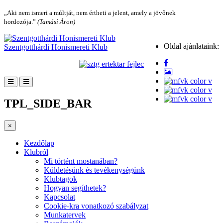
„Aki nem ismeri a múltját, nem értheti a jelent, amely a jövőnek
hordozója.”
(Tamási Áron)
Oldal ajánlataink:
Szentgotthárdi Honismereti Klub
TPL_SIDE_BAR
×
Kezdőlap
Klubról
Mi történt mostanában?
Küldetésünk és tevékenységünk
Klubtagok
Hogyan segíthetek?
Kapcsolat
Cookie-kra vonatkozó szabályzat
Munkatervek