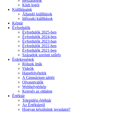
Beszámolók
Klub logói
Kiállításaink
Állandó kiállítások
Időszaki kiállítások
Képtár
Évfordulók
Évfordulók 2025-ben
Évfordulók 2024-ben
Évfordulók 2023-ban
Évfordulók 2022-ben
Évfordulók 2021-ben
Századok szerinti szűrés
Érdekességek
Rólunk írták
Videók
Hangfelvételek
A Gimnázium tablói
Olvasnivalók
Webhelytérkép
Keresés az oldalon
Értéktár
Települési értéktár
Az Értéktárról
Hogyan készítsünk javaslatot?