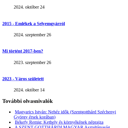
2024. október 24
2015 - Emlékek a Selyemgyárról
2024. szeptember 26
Mi történt 2017-ben?
2023. szeptember 26
2023 - Város született
2024. október 14
További olvasnivalók
Magyarics István: Nehéz idők (Szentgotthárd Széchenyi
György érsek korában)
Békefy Remig: Kethely és környékének néprajza
A SZENT GOTTHÁRDI MAGYAR Asztaltársaság