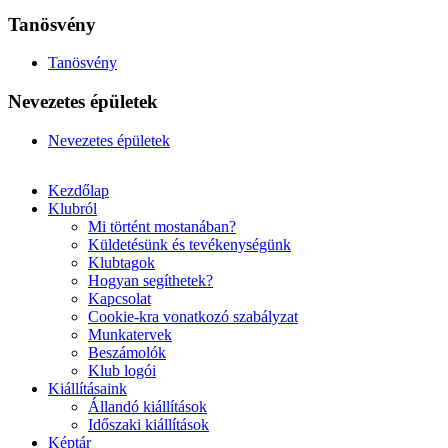
Tanösvény
Tanösvény
Nevezetes épületek
Nevezetes épületek
Kezdőlap
Klubról
Mi történt mostanában?
Küldetésünk és tevékenységünk
Klubtagok
Hogyan segíthetek?
Kapcsolat
Cookie-kra vonatkozó szabályzat
Munkatervek
Beszámolók
Klub logói
Kiállításaink
Állandó kiállítások
Időszaki kiállítások
Képtár