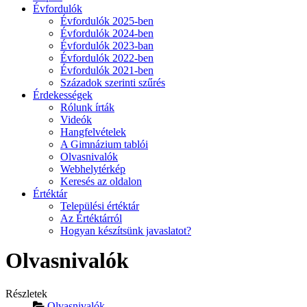
Évfordulók
Évfordulók 2025-ben
Évfordulók 2024-ben
Évfordulók 2023-ban
Évfordulók 2022-ben
Évfordulók 2021-ben
Századok szerinti szűrés
Érdekességek
Rólunk írták
Videók
Hangfelvételek
A Gimnázium tablói
Olvasnivalók
Webhelytérkép
Keresés az oldalon
Értéktár
Települési értéktár
Az Értéktárról
Hogyan készítsünk javaslatot?
Olvasnivalók
Részletek
Olvasnivalók