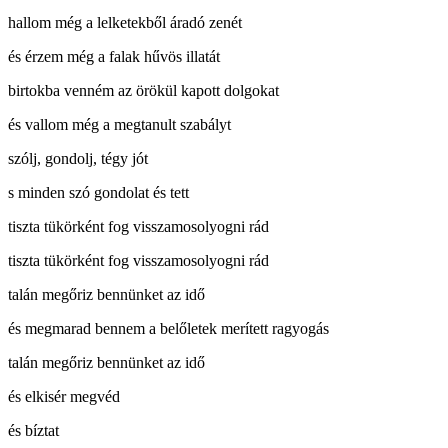
hallom még a lelketekből áradó zenét
és érzem még a falak hűvös illatát
birtokba venném az örökül kapott dolgokat
és vallom még a megtanult szabályt
szólj, gondolj, tégy jót
s minden szó gondolat és tett
tiszta tükörként fog visszamosolyogni rád
tiszta tükörként fog visszamosolyogni rád
talán megőriz bennünket az idő
és megmarad bennem a belőletek merített ragyogás
talán megőriz bennünket az idő
és elkisér megvéd
és bíztat