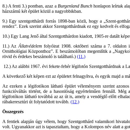
8.) A fenti 3.) pontban, azaz a
Burgenland Bunch
honlapon leírtak ala
házszámú két épület közül a nagyobbikban.
9.) Egy szentgotthárdi forrás 1898-ban közli, hogy a „Szent-gott
rendez”. Ezek szerint akkor Szentgotthárdnak ez egy kedvelt és elfog
10.) Egy Lang Jenő által Szentgotthárdon kiadott, 1905-re datált kép
11.) Az
Állatvédelem
folyóirat 1908. októberi száma a 7. oldalon i
Ornithológiai Központhoz”. E beszámolóban megemlítik a „Nagykolom
rövid és érdekes beszámoló is található.)
(11.)
12.) Az alábbi 1967. évi fekete-fehér légifotón Szentgotthárdnak a Lapi
A következő két képen ezt az épületet felnagyítva, és egyik majd a más
Az ezeken a légifotókon látható épület véleményem szerint azonos 
funkcióváltás történt, de a hasonlóság egyértelműen fennáll. Még 
légifotókon látható továbbá az az út is, amely a vendéglő előtt elhala
rábakeresztúri út folytatódott tovább.
(12.)
Összegezés
A fentiek alapján úgy vélem, hogy Szentgotthárd valamikori hivatalo
volt. Ugyanakkor azt is tapasztaltam, hogy a Kolompos név alatt a got