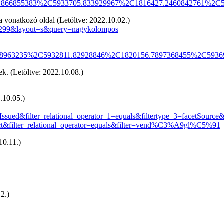
8883.866855383%2C5933705.833929967%2C1816427.2460842761%2C5
ra vonatkozó oldal (Letöltve: 2022.10.02.)
g=299&layout=s&query=nagykolompos
.2938963235%2C5932811.82928846%2C1820156.7897368455%2C59369
. (Letöltve: 2022.10.08.)
.10.05.)
dateIssued&filter_relational_operator_1=equals&filtertype_3=fac
ilter_relational_operator=equals&filter=vend%C3%A9gl%C5%91
10.11.)
2.)