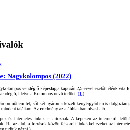
ivalók
k
e: Nagykolompos (2022)
kolompos vendéglő képeslapja kapcsán 2,5 évvel ezelőtt élénk vita fo
a vendéglő, illetve a Kolompos nevű terület.
(1.)
árdon nőttem fel, sőt két nyáron a közeli kenyérgyárban is dolgozta
 mindent találtam. Az eredmény az alábbiakban olvasható.
pek és internetes linkek is tartoznak. A képeken az internetről letöltö
ak. Ha az alul, a források között felsorolt linkekkel ezeket az inter
eg tudjuk nézni.)