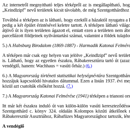
Az internetről megnyitható teljes térképről az is megállapítható, ho
„Keindlzipf” nevű területek kicsit távolabb, de még Szentgotthárdhoz
Továbbá a térképen az is látható, hogy ezektől a házaktól nyugatra a 
pedig a két épület érintésével keletre tartott. A térképen látható vi
átjövő út is ilyen területen ágazott el, emiatt ezen a területen nem 
parcellázott földjeinek nyilvántartási számai, valamint a földek tul
5.) A
Habsburg Birodalom (1869
-
1887) - Harmadik Katonai Felméré
A térképen már csak egy helyen van jelölve „Keindlzipf” nevű terüle
is. Látható, hogy az egyetlen északra, Rábakeresztúrra tartó út (aza
vendéglő, hanem: Wachhaus = vasúti őrház.)
(6.)
6.) A
Magyarország történeti statisztikai helységnévtára
Szentgotthárd
hozzájuk kapcsolódó hivatalos dátummal. Ezen a listán 1937. évi meg
közül azt csatolták elsőként hozzá.
(7.)
7.) A
Magyarország Katonai Felmérése (1941
)
térképen a trianoni or
Itt már két északra induló út van külön-külön vasúti kereszteződés
Szentgotthárd c. könyv 324. oldalán Kolompos közúti átkelőnek n
Rábakeresztúr Ausztriához, Rábafüzes Magyarországhoz tartozik, létesí
A vendéglő