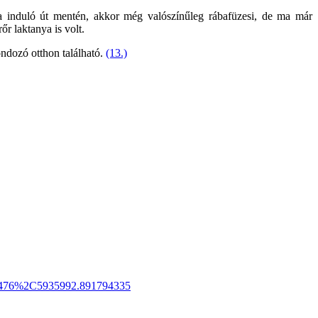
 induló út mentén, akkor még valószínűleg rábafüzesi, de ma már
őr laktanya is volt.
ndozó otthon található.
(13.)
75476%2C5935992.891794335