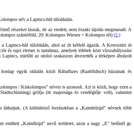
 Kolompos név a Lapincs-híd túloldalán.
érintő részeket lássuk, de az eredeti, nem északi tájolás megmaradt. A
Kolompos szántóföld, 20: Kolompos Wiesen = Kolompos rét)
(2.)
a Lapincs-híd túloldalán, ahol az út kétfelé ágazik. A Keresztúri út
iót és rajzi elemet is tartalmaz, amelyek többek közt vízszabályozási
 a Lapincs, mielőtt az utolsó szakaszon átvezették a térképen ábrázolt
onlap egyik oldalán közli Rábafüzes (Raabfidisch) házainak és
ykolompos / Kiskolompos” néven is azonosít. Azt is közli, hogy ezen a
tadtschlaining) grófja (itt majorsága és vendéglője volt), valamint
s láthatjuk. (A különböző forrásokban a „Kaindelzipf” névnek több
nt említett „Kaindlzipf” nevű területet, azon a nagy „E” betűnél gr.