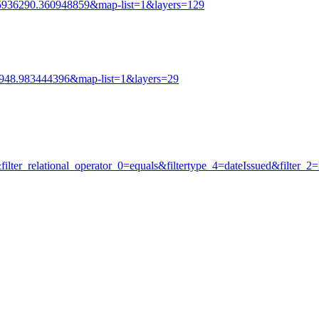
936290.360948859&map-list=1&layers=129
48.983444396&map-list=1&layers=29
etSource&filter_relational_operator_0=equals&filtertype_4=dateIs