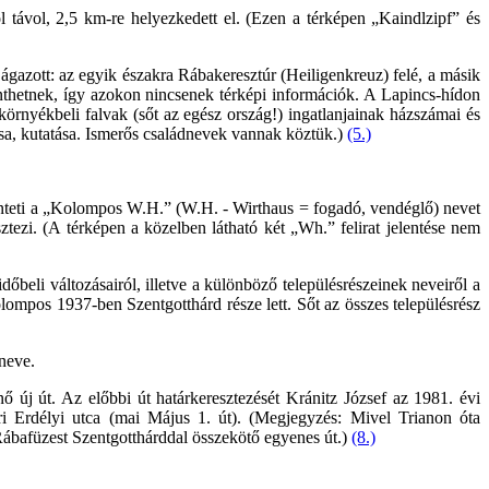
ól távol, 2,5 km-re helyezkedett el. (Ezen a térképen „Kaindlzipf” és
 ágazott: az egyik északra Rábakeresztúr (Heiligenkreuz) felé, a másik
elenthetnek, így azokon nincsenek térképi információk. A Lapincs-hídon
 környékbeli falvak (sőt az egész ország!) ingatlanjainak házszámai és
ása, kutatása. Ismerős családnevek vannak köztük.)
(5.)
tűnteti a „Kolompos W.H.” (W.H. - Wirthaus = fogadó, vendéglő) nevet
ztezi. (A térképen a közelben látható két „Wh.” felirat jelentése nem
őbeli változásairól, illetve a különböző településrészeinek neveiről a
ompos 1937-ben Szentgotthárd része lett. Sőt az összes településrész
 neve.
 új út. Az előbbi út határkeresztezését Kránitz József az 1981. évi
i Erdélyi utca (mai Május 1. út). (Megjegyzés: Mivel Trianon óta
a Rábafüzest Szentgotthárddal összekötő egyenes út.)
(8.)