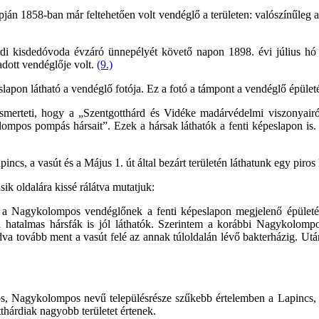
pján 1858-ban már feltehetően volt vendéglő a területen: valószínűleg a f
hárdi kisdedóvoda évzáró ünnepélyét követő napon 1898. évi július h
adott vendéglője volt.
(9.)
eslapon látható a vendéglő fotója. Ez a fotó a támpont a vendéglő épüle
smerteti, hogy a „Szentgotthárd és Vidéke madárvédelmi viszonyairól
pos pompás hársait”. Ezek a hársak láthatók a fenti képeslapon is. (
ncs, a vasút és a Május 1. út által bezárt területén láthatunk egy piros 
ik oldalára kissé rálátva mutatjuk:
a Nagykolompos vendéglőnek a fenti képeslapon megjelenő épületével
a hatalmas hársfák is jól láthatók. Szerintem a korábbi Nagykolompos
dva tovább ment a vasút felé az annak túloldalán lévő bakterházig. Utána
s, Nagykolompos nevű településrésze szűkebb értelemben a Lapincs, a v
thárdiak nagyobb területet értenek.