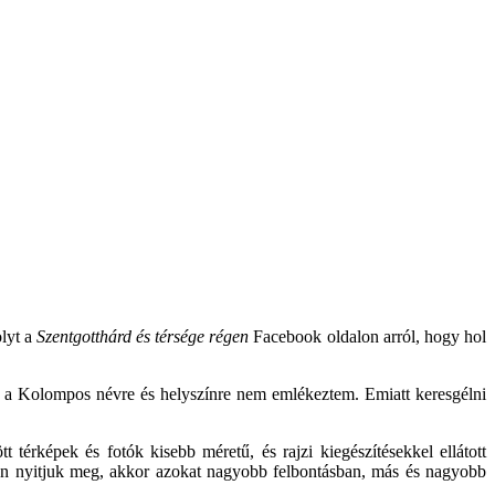
lyt a
Szentgotthárd és térsége régen
Facebook oldalon arról, hogy hol
m, a Kolompos névre és helyszínre nem emlékeztem. Emiatt keresgélni
tt térképek és fotók kisebb méretű, és rajzi kiegészítésekkel ellátott
neten nyitjuk meg, akkor azokat nagyobb felbontásban, más és nagyobb