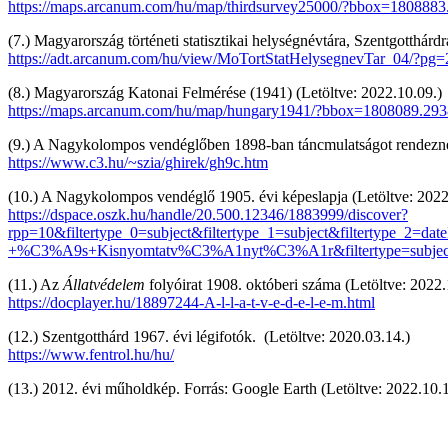
https://maps.arcanum.com/hu/map/thirdsurvey25000/?bbox=180
(7.) Magyarország történeti statisztikai helységnévtára, Szentgotthárd
https://adt.arcanum.com/hu/view/MoTortStatHelysegnevTar_04/?p
(8.) Magyarország Katonai Felmérése (1941) (Letöltve: 2022.10.09.)
https://maps.arcanum.com/hu/map/hungary1941/?bbox=1808089
(9.) A Nagykolompos vendéglőben 1898-ban táncmulatságot rendeznek
https://www.c3.hu/~szia/ghirek/gh9c.htm
(10.) A Nagykolompos vendéglő 1905. évi képeslapja (Letöltve: 2022
https://dspace.oszk.hu/handle/20.500.12346/1883999/discover?
rpp=10&filtertype_0=subject&filtertype_1=subject&filtertype_2=
+%C3%A9s+Kisnyomtatv%C3%A1nyt%C3%A1r&filtertype=subject&f
(11.) Az
Állatvédelem
folyóirat 1908. októberi száma (Letöltve: 2022.
https://docplayer.hu/18897244-A-l-l-a-t-v-e-d-e-l-e-m.html
(12.) Szentgotthárd 1967. évi légifotók. (Letöltve: 2020.03.14.)
https://www.fentrol.hu/hu/
(13.) 2012. évi műholdkép. Forrás: Google Earth (Letöltve: 2022.10.1