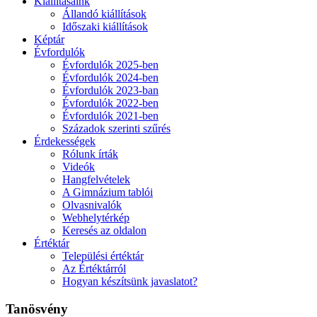
Kiállításaink
Állandó kiállítások
Időszaki kiállítások
Képtár
Évfordulók
Évfordulók 2025-ben
Évfordulók 2024-ben
Évfordulók 2023-ban
Évfordulók 2022-ben
Évfordulók 2021-ben
Századok szerinti szűrés
Érdekességek
Rólunk írták
Videók
Hangfelvételek
A Gimnázium tablói
Olvasnivalók
Webhelytérkép
Keresés az oldalon
Értéktár
Települési értéktár
Az Értéktárról
Hogyan készítsünk javaslatot?
Tanösvény