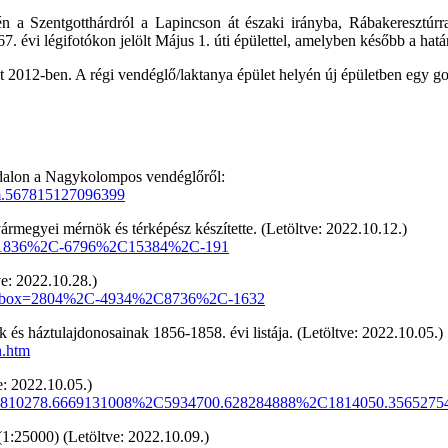
a Szentgotthárdról a Lapincson át északi irányba, Rábakeresztúrra
67. évi légifotókon jelölt Május 1. úti épülettel, amelyben később a határ
 2012-ben. A régi vendéglő/laktanya épület helyén új épületben egy go
dalon a Nagykolompos vendéglőről:
m.567815127096399
ármegyei mérnök és térképész készítette. (Letöltve: 2022.10.12.)
ox=-1836%2C-6796%2C15384%2C-191
ve: 2022.10.28.)
=2&bbox=2804%2C-4934%2C8736%2C-1632
és háztulajdonosainak 1856-1858. évi listája. (Letöltve: 2022.10.05.)
h.htm
e: 2022.10.05.)
box=1810278.6669131008%2C5934700.628284888%2C1814050.35652
1:25000) (Letöltve: 2022.10.09.)