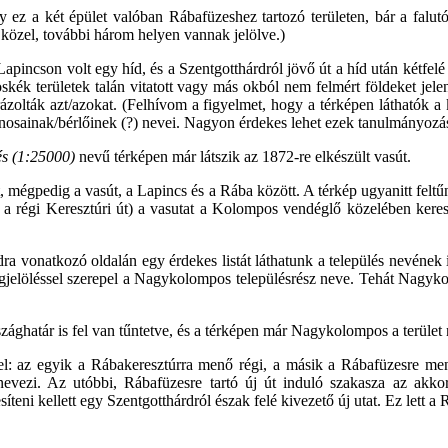
gy ez a két épület valóban Rábafüzeshez tartozó területen, bár a falut
 közel, további három helyen vannak jelölve.)
Lapincson volt egy híd, és a Szentgotthárdról jövő út a híd után kétfelé
lágoskék területek talán vitatott vagy más okból nem felmért földeket j
ábrázolták azt/azokat. (Felhívom a figyelmet, hogy a térképen láthatók a
ajdonosainak/bérlőinek (?) nevei. Nagyon érdekes lehet ezek tanulmányoz
s (1:25000)
nevű térképen már látszik az 1872-re elkészült vasút.
t, mégpedig a vasút, a Lapincs és a Rába között. A térkép ugyanitt fel
z a régi Keresztúri út) a vasutat a Kolompos vendéglő közelében keres
ra vonatkozó oldalán egy érdekes listát láthatunk a település nevének id
jelöléssel szerepel a Nagykolompos településrész neve. Tehát Nagykol
szághatár is fel van tűntetve, és a térképen már Nagykolompos a terület
sel: az egyik a Rábakeresztúrra menő régi, a másik a Rábafüzesre menő
evezi. Az utóbbi, Rábafüzesre tartó új út induló szakasza az akkor
teni kellett egy Szentgotthárdról észak felé kivezető új utat. Ez lett 