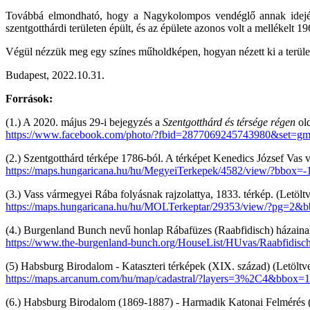
Továbbá elmondható, hogy a Nagykolompos vendéglő annak idején 
szentgotthárdi területen épült, és az épülete azonos volt a mellékelt 19
Végül nézzük meg egy színes műholdképen, hogyan nézett ki a terület
Budapest, 2022.10.31.
Források:
(1.) A 2020. május 29-i bejegyzés a
Szentgotthárd és térsége régen
ol
https://www.facebook.com/photo/?fbid=2877069245743980&set=g
(2.) Szentgotthárd térképe 1786-ból. A térképet Kenedics József Vas v
https://maps.hungaricana.hu/hu/MegyeiTerkepek/4582/view/?bb
(3.) Vass vármegyei Rába folyásnak rajzolattya, 1833. térkép. (Letölt
https://maps.hungaricana.hu/hu/MOLTerkeptar/29353/view/?pg
(4.) Burgenland Bunch nevű honlap Rábafüzes (Raabfidisch) házainak 
https://www.the-burgenland-bunch.org/HouseList/HUvas/Raabfidisc
(5) Habsburg Birodalom - Kataszteri térképek (XIX. század) (Letöltv
https://maps.arcanum.com/hu/map/cadastral/?layers=3%2C4&b
(6.) Habsburg Birodalom (1869-1887) - Harmadik Katonai Felmérés (