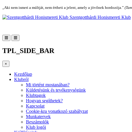
„Aki nem ismeri a múltját, nem értheti a jelent, amely a jövőnek hordozója.”
(Tam
Szentgotthárdi Honismereti Klub
TPL_SIDE_BAR
×
Kezdőlap
Klubról
Mi történt mostanában?
Küldetésünk és tevékenységünk
Klubtagok
Hogyan segíthetek?
Kapcsolat
Cookie-kra vonatkozó szabályzat
Munkatervek
Beszámolók
Klub logói