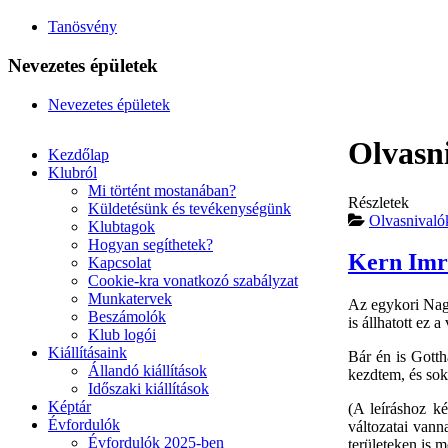
Tanösvény
Nevezetes épületek
Nevezetes épületek
Olvasn
Kezdőlap
Klubról
Mi történt mostanában?
Részletek
Küldetésünk és tevékenységünk
Olvasnivaló
Klubtagok
Hogyan segíthetek?
Kern Imr
Kapcsolat
Cookie-kra vonatkozó szabályzat
Munkatervek
Az egykori Nagy
Beszámolók
is állhatott ez 
Klub logói
Kiállításaink
Bár én is Gotth
Állandó kiállítások
kezdtem, és sok
Időszaki kiállítások
Képtár
(A leíráshoz ké
Évfordulók
változatai vann
Évfordulók 2025-ben
területeken is m