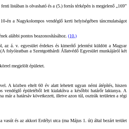
enti listában is olvasható és a (5.) forrás térképén is megjelenő „169”
ó 10-én a Nagykolompos vendéglő kerti helyiségében táncmulatságot
tének alábbi pontos beazonosításához.
(10.)
, az á. v. egyesület érdekes és kimerítő jelentést küldött a Magyar
A folyóiratban a Szentgotthárdi Állatvédő Egyesület munkájáról két
körrel megjelölt épületet.
. A közben eltelt 60 év alatt lehetett ugyan némi átépítés, hiszen
 vendéglő épületéből lett kialakítva a későbbi határőr laktanya. A
 már a határsáv következett, illetve azon túl, osztrák területen a régi
asút és az akkori Erdélyi utca (ma Május 1. út) által bezárt terület