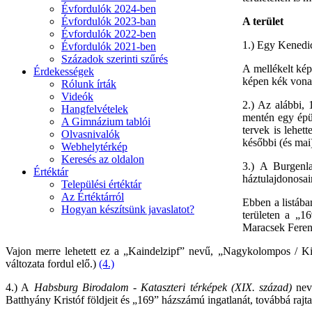
Évfordulók 2024-ben
Évfordulók 2023-ban
A terület
Évfordulók 2022-ben
1.) Egy Kenedic
Évfordulók 2021-ben
Századok szerinti szűrés
A mellékelt kép
Érdekességek
képen kék vona
Rólunk írták
Videók
2.) Az alábbi, 
Hangfelvételek
mentén egy épül
A Gimnázium tablói
tervek is lehet
Olvasnivalók
későbbi (és mai
Webhelytérkép
Keresés az oldalon
3.) A Burgenl
Értéktár
háztulajdonosai
Települési értéktár
Az Értéktárról
Ebben a listába
Hogyan készítsünk javaslatot?
területen a „16
Maracsek Feren
Vajon merre lehetett ez a „Kaindelzipf” nevű, „Nagykolompos / Ki
változata fordul elő.)
(4.)
4.) A
Habsburg Birodalom - Kataszteri térképek (XIX. század)
nevű
Batthyány Kristóf földjeit és „169” házszámú ingatlanát, továbbá rajta 