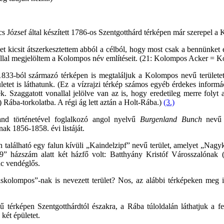
s József által készített 1786-os Szentgotthárd térképen már szerepel a
et kicsit átszerkesztettem abból a célból, hogy most csak a bennünket 
llal megjelöltem a Kolompos név említéseit. (21: Kolompos Acker = 
1833-ból származó térképen is megtaláljuk a Kolompos nevű területet 
etet is láthatunk. (Ez a vízrajzi térkép számos egyéb érdekes informác
tek. Szaggatott vonallal jelölve van az is, hogy eredetileg merre folyt
) Rába-torkolatba. A régi ág lett aztán a Holt-Rába.)
(3.)
and történetével foglalkozó angol nyelvű
Burgenland Bunch
nevű h
nak 1856-1858. évi listáját.
n található egy falun kívüli „Kaindelzipf” nevű terület, amelyet „Nag
9” házszám alatt két házfő volt: Batthyány Kristóf Városszalónak (S
c vendéglős.
skolompos”-nak is nevezett terület? Nos, az alábbi térképeken meg i
 térképen Szentgotthárdtól északra, a Rába túloldalán láthatjuk a fe
két épületet.