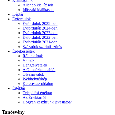
Kiállításaink
Állandó kiállítások
Időszaki kiállítások
Képtár
Évfordulók
Évfordulók 2025-ben
Évfordulók 2024-ben
Évfordulók 2023-ban
Évfordulók 2022-ben
Évfordulók 2021-ben
Századok szerinti szűrés
Érdekességek
Rólunk írták
Videók
Hangfelvételek
A Gimnázium tablói
Olvasnivalók
Webhelytérkép
Keresés az oldalon
Értéktár
Települési értéktár
Az Értéktárról
Hogyan készítsünk javaslatot?
Tanösvény