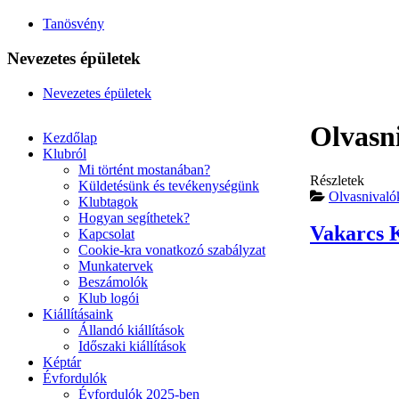
Tanösvény
Nevezetes épületek
Nevezetes épületek
Olvasn
Kezdőlap
Klubról
Mi történt mostanában?
Részletek
Küldetésünk és tevékenységünk
Olvasnivaló
Klubtagok
Hogyan segíthetek?
Vakarcs K
Kapcsolat
Cookie-kra vonatkozó szabályzat
Munkatervek
Beszámolók
Klub logói
Kiállításaink
Állandó kiállítások
Időszaki kiállítások
Képtár
Évfordulók
Évfordulók 2025-ben