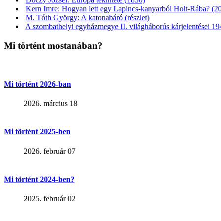
Kern Imre: Hogyan lett egy Lapincs-kanyarból Holt-Rába? (2
M. Tóth György: A katonabáró (részlet)
A szombathelyi egyházmegye II. világháborús kárjelentései 194
Mi történt mostanában?
Mi történt 2026-ban
2026. március 18
Mi történt 2025-ben
2026. február 07
Mi történt 2024-ben?
2025. február 02