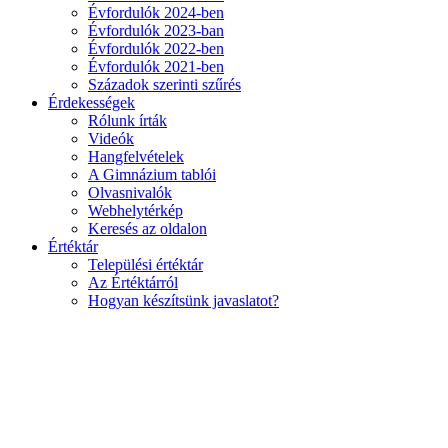
Évfordulók 2024-ben
Évfordulók 2023-ban
Évfordulók 2022-ben
Évfordulók 2021-ben
Századok szerinti szűrés
Érdekességek
Rólunk írták
Videók
Hangfelvételek
A Gimnázium tablói
Olvasnivalók
Webhelytérkép
Keresés az oldalon
Értéktár
Települési értéktár
Az Értéktárról
Hogyan készítsünk javaslatot?