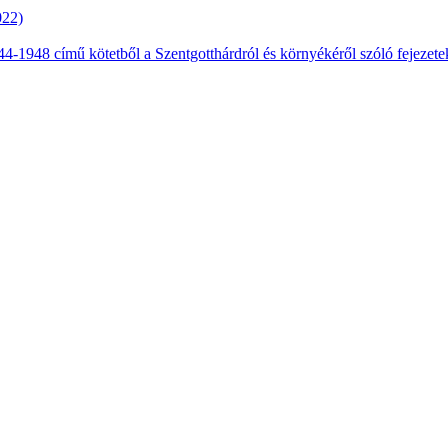
022)
4-1948 című kötetből a Szentgotthárdról és környékéről szóló fejezete