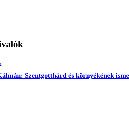
ivalók
k
álmán: Szentgotthárd és környékének isme