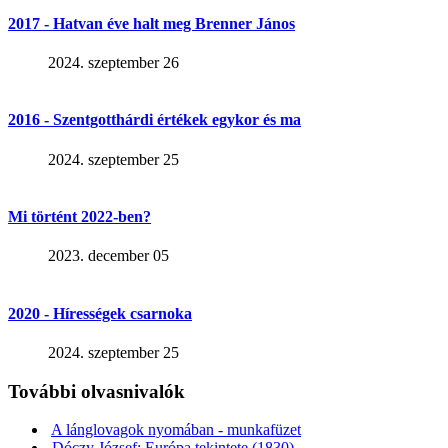
2017 - Hatvan éve halt meg Brenner János
2024. szeptember 26
2016 - Szentgotthárdi értékek egykor és ma
2024. szeptember 25
Mi történt 2022-ben?
2023. december 05
2020 - Hírességek csarnoka
2024. szeptember 25
További olvasnivalók
A lánglovagok nyomában - munkafüzet
Dóczy József: Európa tekintete (1830)