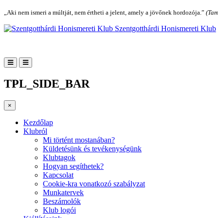
„Aki nem ismeri a múltját, nem értheti a jelent, amely a jövőnek hordozója.”
(Tam
Szentgotthárdi Honismereti Klub
TPL_SIDE_BAR
×
Kezdőlap
Klubról
Mi történt mostanában?
Küldetésünk és tevékenységünk
Klubtagok
Hogyan segíthetek?
Kapcsolat
Cookie-kra vonatkozó szabályzat
Munkatervek
Beszámolók
Klub logói