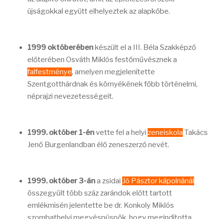
újságokkal együtt elhelyeztek az alapkőbe.
1999 októberében
készült el a III. Béla Szakképző
előterében Osváth Miklós festőművésznek a
falfestménye
, amelyen megjelenítette
Szentgotthárdnak és környékének főbb történelmi,
néprajzi nevezetességeit.
1999. október 1-én
vette fel a helyi
zeneiskola
Takács
Jenő Burgenlandban élő zeneszerző nevét.
1999. október 3-án
a zsidai
Jó Pásztor kápolnánál
összegyűlt több száz zarándok előtt tartott
emlékmisén jelentette be dr. Konkoly Miklós
szombathelyi megyéspüspök, hogy megindította