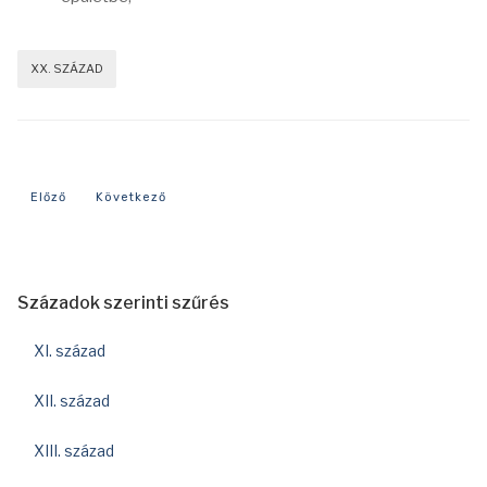
XX. SZÁZAD
Előző cikk: 2004-es év eseményei
Következő cikk: 1994-es év eseményei
Előző
Következő
Századok szerinti szűrés
XI. század
XII. század
XIII. század