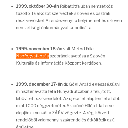
1999. október 30-án
Rábatótfaluban nemzetközi
tűzoltó-találkozót szerveztek szlovén és osztrák
résztvevőkkel. A rendezvényt a helyi német és szlovén
nemzetiségi önkormányzat koordinálta.
1999. november 18-án
volt Metod Frlic
Napfogyatkozás
szobrának avatása a Szlovén
Kulturális és Információs Központ kertjében.
1999. december 17-én
dr. Gógl Árpád egészségügyi
miniszter avatta fel a Hunyadi utcában a felújított,
kibővített szakrendelőt. Az új épület alapterülete több
mint 1000 négyzetméter. Szabóné Fülöp Ida tervei
alapján a munkát a ZÁÉV végezte. A régi körzeti
rendelőből valamennyi szakrendelés átköltözik az új
épületbe,