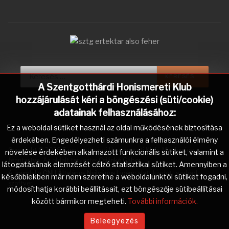
Keresés...
KERESÉS...
A Szentgotthárdi Honismereti Klub
hozzájárulását kéri a böngészési (süti/cookie)
adatainak felhasználásához:
Ez a weboldal sütiket használ az oldal működésének biztosítása
érdekében. Engedélyezheti számunkra a felhasználói élmény
Copyright © 2026 Szentgotthárdi Honismereti Klub. Minden jog
növelése érdekében alkalmazott funkcionális sütiket, valamint a
fenntartva. Az oldalt tervezte:
Csilinkó Gábor
.
látogatásának elemzését célzó statisztikai sütiket. Amennyiben a
A
Joomla!
a
GNU Általános Nyilvános Licenc
alatt kiadott szabad
későbbiekben már nem szeretne a weboldalunktól sütiket fogadni,
szoftver.
módosíthatja korábbi beállításait, ezt böngészője sütibeállításai
között bármikor megteheti.
További információk.
Beleegyezés