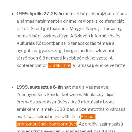
1999. április 27-28-án
nemzetiségi néprajzi kutatások
a hármas határ mentén címmel regionális konferenciát
tartott Szentgotthárdon a Magyar Néprajzi Társaság
nemzetiségi szakosztálya. A Szlovén Információs és
Kulturális Központban zajló tanácskozás témája a
nyugat-magyarországi, burgenlandi és szlovéniai
térségben élő nemzeti kisebbségek helyzete. A
konferenciát dr.
Gráfik Imre
, a Társaság elnöke vezette.
1999. augusztus 6-án
halt meg a Vas megyei
Zsennyén Kiss Sándor kétszeres Munkácsy-díjas
érem- és szobrászművész. Az ő alkotásai a bronz
emlékérem, amely 1983-ban, a Szentgotthárd várossá
avatása alkalmából készült, és a
Színház
bronzkapujának domborművei
. Az erdélyi származású
művész fiatal éveiben Budapesten élt, majd a Vas