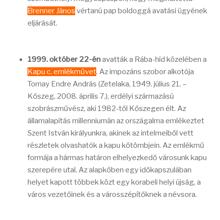
Brenner János
vértanú pap boldoggá avatási ügyének
eljárását.
1999. október 22-én
avatták a Rába-híd közelében a
Kapu c. emlékművet
. Az impozáns szobor alkotója
Tornay Endre András (Zetelaka, 1949. július 21. –
Kőszeg, 2008. április 7.), erdélyi származású
szobrászművész, aki 1982-től Kőszegen élt. Az
államalapítás millenniumán az országalma emlékeztet
Szent István királyunkra, akinek az intelmeiből vett
részletek olvashatók a kapu kőtömbjein. Az emlékmű
formája a hármas határon elhelyezkedő városunk kapu
szerepére utal. Az alapkőben egy időkapszulában
helyet kapott többek közt egy korabeli helyi újság, a
város vezetőinek és a városszépítőknek a névsora.