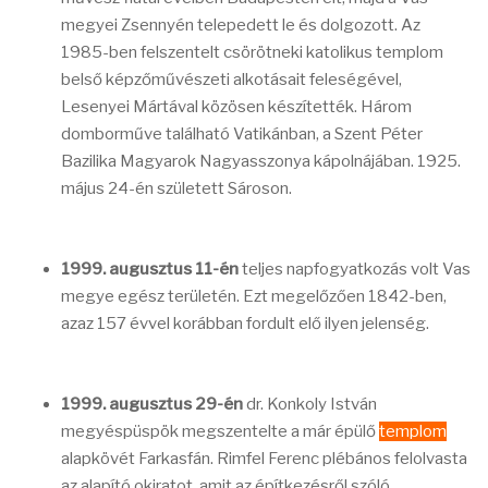
megyei Zsennyén telepedett le és dolgozott. Az
1985-ben felszentelt csörötneki katolikus templom
belső képzőművészeti alkotásait feleségével,
Lesenyei Mártával közösen készítették. Három
domborműve található Vatikánban, a Szent Péter
Bazilika Magyarok Nagyasszonya kápolnájában. 1925.
május 24-én született Sároson.
1999. augusztus 11-én
teljes napfogyatkozás volt Vas
megye egész területén. Ezt megelőzően 1842-ben,
azaz 157 évvel korábban fordult elő ilyen jelenség.
1999. augusztus 29-én
dr. Konkoly István
megyéspüspök megszentelte a már épülő
templom
alapkövét Farkasfán. Rimfel Ferenc plébános felolvasta
az alapító okiratot, amit az építkezésről szóló