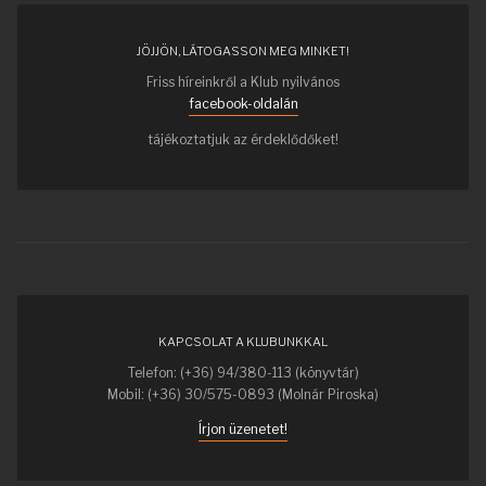
JÖJJÖN, LÁTOGASSON MEG MINKET!
Friss híreinkről a Klub nyilvános
facebook-oldalán
tájékoztatjuk az érdeklődőket!
KAPCSOLAT A KLUBUNKKAL
Telefon: (+36) 94/380-113 (könyvtár)
Mobil: (+36) 30/575-0893 (Molnár Piroska)
Írjon üzenetet!